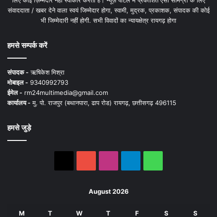
लिए कोई ज़िम्मेदार नहीं स्वीकार करता है। न्यूज़ पोर्टल में प्रकाशित ऐसी सामग्री के लिए
संवाददाता / खबर देने वाला स्वयं जिम्मेदार होगा, स्वामी, मुद्रक, प्रकाशक, संपादक की कोई
भी जिम्मेदारी नहीं होगी. सभी विवादों का न्यायक्षेत्र रायगढ़ होगा
हमसे सम्पर्क करें
संपादक -
ऋषिकेश मिश्रा
मोबाइल -
9340992793
ईमेल -
rm24multimedia@gmail.com
कार्यालय -
मु. पो. राजपुर (बथानपारा, ढाप रोड) रायगढ़, छत्तीसगढ़ 496115
हमसे जुड़े
X
YouTube
Instagram
Telegram
WhatsApp
August 2026
M
T
W
T
F
S
S