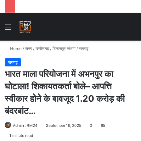
Menu
Se
Home
/
राज्य
/
छत्तीसगढ़
/
बिलासपुर संभाग
/
रायगढ़
रायगढ़
भारत माला परियोजना में अभनपुर का
घोटाला! शिकायतकर्ता बोले– आपत्ति
स्वीकार होने के बावजूद 1.20 करोड़ की
बंदरबांट…
Admin : RM24
September 19, 2025
0
65
1 minute read