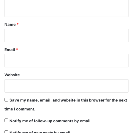
n
t
*
Name
*
Email
*
Website
Save my name, email, and website in this browser for the next
time I comment.
Notify me of follow-up comments by email.
Notify me of new posts by email.