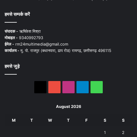
लिए कोई ज़िम्मेदार नहीं स्वीकार करता है। न्यूज़ पोर्टल में प्रकाशित ऐसी सामग्री के लिए
संवाददाता / खबर देने वाला स्वयं जिम्मेदार होगा, स्वामी, मुद्रक, प्रकाशक, संपादक की कोई
भी जिम्मेदारी नहीं होगी. सभी विवादों का न्यायक्षेत्र रायगढ़ होगा
हमसे सम्पर्क करें
संपादक -
ऋषिकेश मिश्रा
मोबाइल -
9340992793
ईमेल -
rm24multimedia@gmail.com
कार्यालय -
मु. पो. राजपुर (बथानपारा, ढाप रोड) रायगढ़, छत्तीसगढ़ 496115
हमसे जुड़े
X
YouTube
Instagram
Telegram
WhatsApp
August 2026