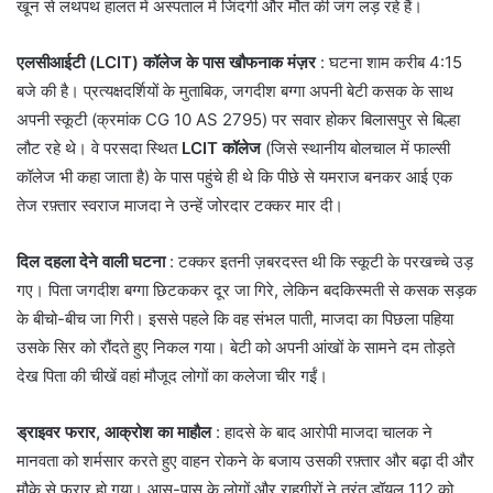
खून से लथपथ हालत में अस्पताल में जिंदगी और मौत की जंग लड़ रहे हैं।
एलसीआईटी (LCIT) कॉलेज के पास खौफनाक मंज़र
: घटना शाम करीब 4:15
बजे की है। प्रत्यक्षदर्शियों के मुताबिक, जगदीश बग्गा अपनी बेटी कसक के साथ
अपनी स्कूटी (क्रमांक CG 10 AS 2795) पर सवार होकर बिलासपुर से बिल्हा
लौट रहे थे। वे परसदा स्थित
LCIT कॉलेज
(जिसे स्थानीय बोलचाल में फाल्सी
कॉलेज भी कहा जाता है) के पास पहुंचे ही थे कि पीछे से यमराज बनकर आई एक
तेज रफ़्तार स्वराज माजदा ने उन्हें जोरदार टक्कर मार दी।
दिल दहला देने वाली घटना
: टक्कर इतनी ज़बरदस्त थी कि स्कूटी के परखच्चे उड़
गए। पिता जगदीश बग्गा छिटककर दूर जा गिरे, लेकिन बदकिस्मती से कसक सड़क
के बीचो-बीच जा गिरी। इससे पहले कि वह संभल पाती, माजदा का पिछला पहिया
उसके सिर को रौंदते हुए निकल गया। बेटी को अपनी आंखों के सामने दम तोड़ते
देख पिता की चीखें वहां मौजूद लोगों का कलेजा चीर गईं।
ड्राइवर फरार, आक्रोश का माहौल
: हादसे के बाद आरोपी माजदा चालक ने
मानवता को शर्मसार करते हुए वाहन रोकने के बजाय उसकी रफ़्तार और बढ़ा दी और
मौके से फरार हो गया। आस-पास के लोगों और राहगीरों ने तुरंत डॉयल 112 को