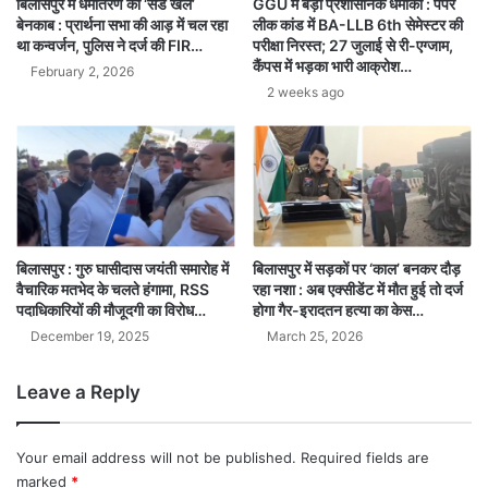
बिलासपुर में धर्मांतरण का ‘संडे खेल’
GGU में बड़ा प्रशासनिक धमाका : पेपर
बेनकाब : प्रार्थना सभा की आड़ में चल रहा
लीक कांड में BA-LLB 6th सेमेस्टर की
था कन्वर्जन, पुलिस ने दर्ज की FIR…
परीक्षा निरस्त; 27 जुलाई से री-एग्जाम,
कैंपस में भड़का भारी आक्रोश…
February 2, 2026
2 weeks ago
बिलासपुर : गुरु घासीदास जयंती समारोह में
बिलासपुर में सड़कों पर ‘काल’ बनकर दौड़
वैचारिक मतभेद के चलते हंगामा, RSS
रहा नशा : अब एक्सीडेंट में मौत हुई तो दर्ज
पदाधिकारियों की मौजूदगी का विरोध…
होगा गैर-इरादतन हत्या का केस…
December 19, 2025
March 25, 2026
Leave a Reply
Your email address will not be published.
Required fields are
marked
*