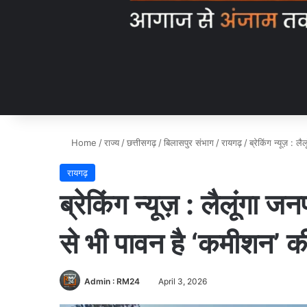
Home
/
राज्य
/
छत्तीसगढ़
/
बिलासपुर संभाग
/
रायगढ़
/
ब्रेकिंग न्यूज़ :
रायगढ़
ब्रेकिंग न्यूज़ : लैलूंगा
से भी पावन है ‘कमीशन’ 
Admin : RM24
April 3, 2026