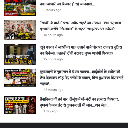
कालाबाजारी का शिकार हो रहे अन्नदाता…
8 hours ago
“गांधी” के वार्ड में पसरा अवैध सट्टे का संजाल : क्या नए थाना
प्रभारी कसेंगे “खिलावन” के सट्टा साम्राज्य पर नकेल?
14 hours ago
सूने मकान से लाखों का माल उड़ाने वाले चोर पर राजहरा पुलिस
का शिकंजा, एलईडी टीवी बरामद; मुख्य आरोपी गिरफ्तार
15 hours ago
मुख्य्मंत्री के सुशासन में हैं सब जायज…हाईकोर्ट के आदेश को
ठेंगा दिखाकर तोड़ दिए गरीबों के मकान, बिना मुआवजा दिए बनाई
सड़क!…
23 hours ago
हैवानियत की हदें पार! लैलूंगा में माँ-बेटी का हत्यारा गिरफ्तार,
दुष्कर्म के बाद ईंट से कूचकर ली थी जान…अब जेल…
1 day ago