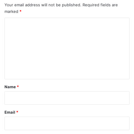
Your email address will not be published.
Required fields are
marked
*
C
o
m
m
e
n
t
*
Name
*
Email
*