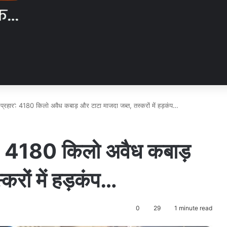
‘प्रहार’: 4180 किलो अवैध कबाड़ और टाटा माजदा जब्त, तस्करों में हड़कंप…
र’: 4180 किलो अवैध कबाड़
करों में हड़कंप…
0
29
1 minute read