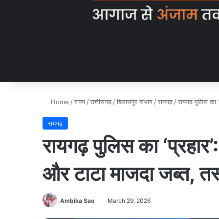
Home
/
राज्य
/
छत्तीसगढ़
/
बिलासपुर संभाग
/
रायगढ़
/
रायगढ़ पुलिस का 
रायगढ़
रायगढ़ पुलिस का ‘प्रहा
और टाटा माजदा जब्त, तस्
Ambika Sao
March 29, 2026