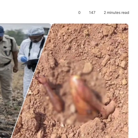
0
147
2 minutes read