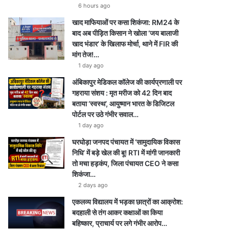
6 hours ago
खाद माफियाओं पर कसा शिकंजा: RM24 के
बाद अब पीड़ित किसान ने खोला ‘जय बालाजी
खाद भंडार’ के खिलाफ मोर्चा, थाने में FIR की
मांग तेज!…
1 day ago
अंबिकापुर मेडिकल कॉलेज की कार्यप्रणाली पर
गहराया संशय : मृत मरीज को 42 दिन बाद
बताया ‘स्वस्थ’, आयुष्मान भारत के डिजिटल
पोर्टल पर उठे गंभीर सवाल…
1 day ago
घरघोड़ा जनपद पंचायत में ‘सामुदायिक विकास
निधि’ में बड़े खेल की बू! RTI में मांगी जानकारी
तो मचा हड़कंप, जिला पंचायत CEO ने कसा
शिकंजा…
2 days ago
एकलव्य विद्यालय में भड़का छात्रों का आक्रोश:
बदहाली से तंग आकर कक्षाओं का किया
बहिष्कार, प्राचार्य पर लगे गंभीर आरोप…