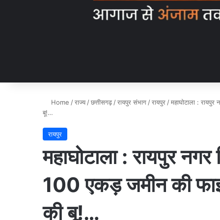
Home
/
राज्य
/
छत्तीसगढ़
/
रायपुर संभाग
/
रायपुर
/
महाघोटाला : रायपुर 
बू!…
रायपुर
महाघोटाला : रायपुर नगर 
100 एकड़ जमीन की फाइल 
की बू!…