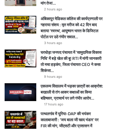
मांग तेज!…
2 hours ago
अंबिकापुर मेडिकल कॉलेज की कार्यप्रणाली पर
गहराया संशय : मृत मरीज को 42 दिन बाद
बताया ‘स्वस्थ’, आयुष्मान भारत के डिजिटल
पोर्टल पर उठे गंभीर सवाल…
3 hours ago
घरघोड़ा जनपद पंचायत में ‘सामुदायिक विकास
निधि’ में बड़े खेल की बू! RTI में मांगी जानकारी
तो मचा हड़कंप, जिला पंचायत CEO ने कसा
शिकंजा…
9 hours ago
एकलव्य विद्यालय में भड़का छात्रों का आक्रोश:
बदहाली से तंग आकर कक्षाओं का किया
बहिष्कार, प्राचार्य पर लगे गंभीर आरोप…
17 hours ago
पत्थलगांव में यूरिया-DAP की भयंकर
कालाबाजारी : ‘जय बाला जी खाद भंडार’ पर
FIR की मांग, जीएसटी और प्रशासन में