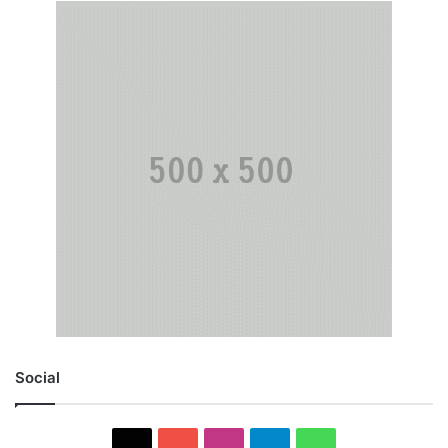
Social
X
YouTube
Instagram
Telegram
WhatsApp