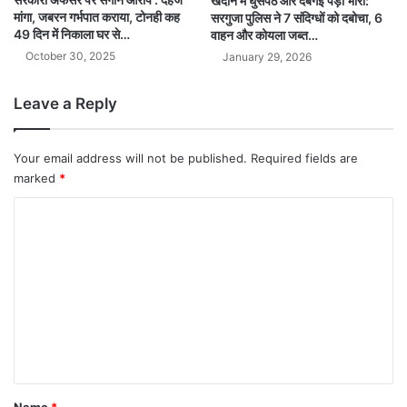
खदान में घुसपैठ और दबंगई पड़ी भारी:
मांगा, जबरन गर्भपात कराया, टोनही कह
सरगुजा पुलिस ने 7 संदिग्धों को दबोचा, 6
49 दिन में निकाला घर से…
वाहन और कोयला जब्त…
October 30, 2025
January 29, 2026
Leave a Reply
Your email address will not be published.
Required fields are
marked
*
C
o
m
m
e
n
t
*
Name
*