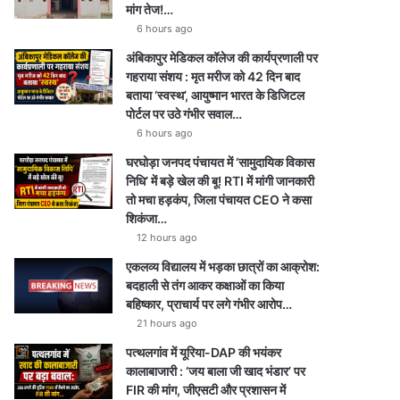
मांग तेज!…
6 hours ago
अंबिकापुर मेडिकल कॉलेज की कार्यप्रणाली पर
गहराया संशय : मृत मरीज को 42 दिन बाद
बताया ‘स्वस्थ’, आयुष्मान भारत के डिजिटल
पोर्टल पर उठे गंभीर सवाल…
6 hours ago
घरघोड़ा जनपद पंचायत में ‘सामुदायिक विकास
निधि’ में बड़े खेल की बू! RTI में मांगी जानकारी
तो मचा हड़कंप, जिला पंचायत CEO ने कसा
शिकंजा…
12 hours ago
एकलव्य विद्यालय में भड़का छात्रों का आक्रोश:
बदहाली से तंग आकर कक्षाओं का किया
बहिष्कार, प्राचार्य पर लगे गंभीर आरोप…
21 hours ago
पत्थलगांव में यूरिया-DAP की भयंकर
कालाबाजारी : ‘जय बाला जी खाद भंडार’ पर
FIR की मांग, जीएसटी और प्रशासन में