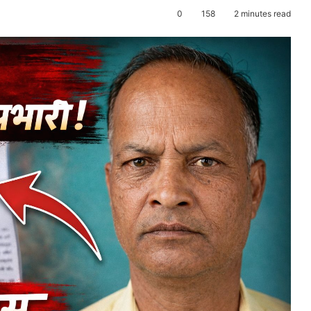
0
158
2 minutes read