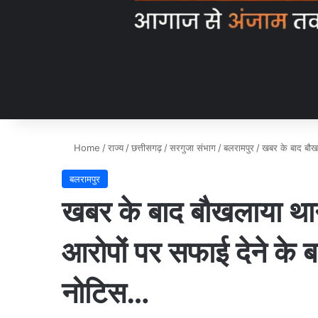
Home
/
राज्य
/
छत्तीसगढ़
/
सरगुजा संभाग
/
बलरामपुर
/
खबर के बाद बौख
बलरामपुर
खबर के बाद बौखलाया थान
आरोपों पर सफाई देने के 
नोटिस…