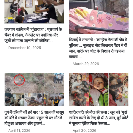
कल्याण कॉलेज में “गुंडाराज” : प्राचार्य के
चैंबर में तांडव, नेमप्लेट पर कालिख और
भिलाई में सनसनी : ‘कांग्रेस नेता की जेब में
जूतों की माला पहनाने की कोशिश…
पुलिस!’… सुसाइड नोट लिखकर पेंटर ने दी
December 10, 2025
जान, शरीर पर चोट के निशान से गहराया
मामला …
March 29, 2026
दुर्ग में दरिंदगी की हदें पार : 5 साल की मासूम
शातिर पति को मौत की सजा : खुद को ‘मुर्दा’
को बोरे में भरकर फेंका, स्कूल से घर लौटते
साबित करने के लिए दी थी 3 जान, दुर्ग कोर्ट
ही हुआ अपहरण और दुष्कर्म…
ने सुनाया ऐतिहासिक फैसला…
April 11, 2026
April 30, 2026