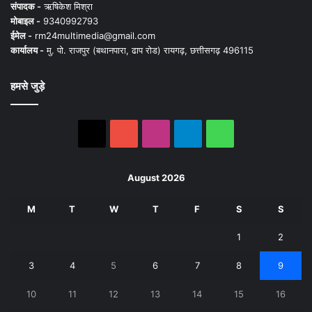
संपादक -
ऋषिकेश मिश्रा
मोबाइल -
9340992793
ईमेल -
rm24multimedia@gmail.com
कार्यालय -
मु. पो. राजपुर (बथानपारा, ढाप रोड) रायगढ़, छत्तीसगढ़ 496115
हमसे जुड़े
X
YouTube
Instagram
Telegram
WhatsApp
August 2026
M
T
W
T
F
S
S
1
2
3
4
5
6
7
8
9
10
11
12
13
14
15
16