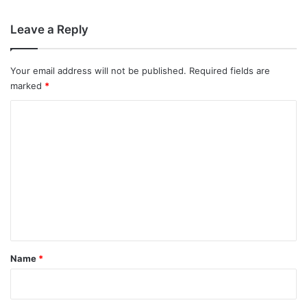
Leave a Reply
Your email address will not be published.
Required fields are
marked
*
C
o
m
m
e
n
t
*
Name
*