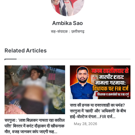
Ambika Sao
सह-संपादक : छत्तीसगढ़
Related Articles
सत्ता की हनक या दफ्तरशाही का घमंड?
सरगुजा में ‘खादी’ और ‘अधिकारी’ के बीच
हाई-वोल्टेज दंगल!…FIR दर्ज…
सरगुजा : ‘लाश बिछाकर नाचता रहा कातिल
May 28, 2026
पति!’ बिस्तर में करंट दौड़ाकर दी खौफनाक
मौत, वजह जानकर कांप जाएगी रूह…