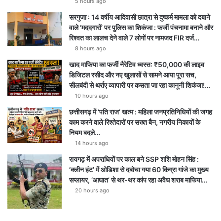
5 hours ago
सरगुजा : 14 वर्षीय आदिवासी छात्रा से दुष्कर्म मामला को दबाने
वाले ‘मददगारों’ पर पुलिस का शिकंजा : फर्जी पंचनामा बनाने और
रिश्वत का लालच देने वाले 7 लोगों पर नामजद FIR दर्ज…
8 hours ago
खाद माफिया का फर्जी नैरेटिव ध्वस्त: ₹50,000 की लाइव
डिजिटल रसीद और नए खुलासों से सामने आया पूरा सच,
सीलबंदी से थर्राए व्यापारी पर कसता जा रहा कानूनी शिकंजा!…
10 hours ago
छत्तीसगढ़ में ‘पति राज’ खत्म : महिला जनप्रतिनिधियों की जगह
काम करने वाले रिश्तेदारों पर सख्त बैन, नगरीय निकायों के
नियम बदले…
14 hours ago
रायगढ़ में अपराधियों पर काल बने SSP शशि मोहन सिंह :
‘क्लीन हंट’ में ओडिशा से दबोचा गया 60 किग्रा गांजे का मुख्य
सप्लायर, ‘आघात’ से थर-थर कांप रहा अवैध शराब माफिया…
20 hours ago