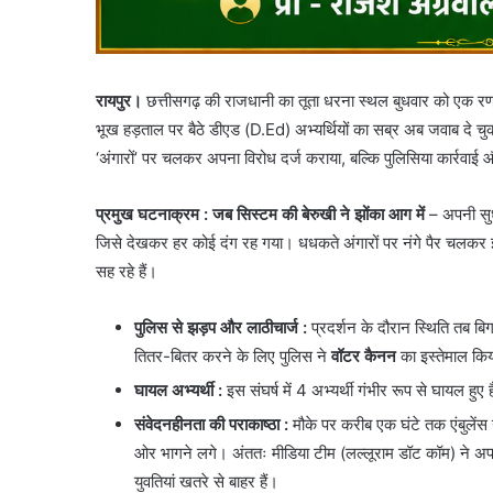
रायपुर।
छत्तीसगढ़ की राजधानी का तूता धरना स्थल बुधवार को एक रणक्ष
भूख हड़ताल पर बैठे डीएड (D.Ed) अभ्यर्थियों का सब्र अब जवाब दे च
‘अंगारों’ पर चलकर अपना विरोध दर्ज कराया, बल्कि पुलिसिया कार्रवा
प्रमुख घटनाक्रम
: जब सिस्टम की बेरुखी ने झोंका आग में
– अपनी सुध 
जिसे देखकर हर कोई दंग रह गया। धधकते अंगारों पर नंगे पैर चलकर इन य
सह रहे हैं।
पुलिस से झड़प और लाठीचार्ज
:
प्रदर्शन के दौरान स्थिति तब बि
तितर-बितर करने के लिए पुलिस ने
वॉटर कैनन
का इस्तेमाल कि
घायल अभ्यर्थी
:
इस संघर्ष में 4 अभ्यर्थी गंभीर रूप से घायल ह
संवेदनहीनता की पराकाष्ठा
:
मौके पर करीब एक घंटे तक एंबुलेंस 
ओर भागने लगे। अंततः मीडिया टीम (लल्लूराम डॉट कॉम) ने अपनी ग
युवतियां खतरे से बाहर हैं।