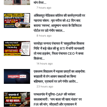
मांग तेज!…
7 hours ago
अंबिकापुर मेडिकल कॉलेज की कार्यप्रणाली पर
गहराया संशय : मृत मरीज को 42 दिन बाद
बताया ‘स्वस्थ’, आयुष्मान भारत के डिजिटल
पोर्टल पर उठे गंभीर सवाल…
8 hours ago
घरघोड़ा जनपद पंचायत में ‘सामुदायिक विकास
निधि’ में बड़े खेल की बू! RTI में मांगी जानकारी
तो मचा हड़कंप, जिला पंचायत CEO ने कसा
शिकंजा…
14 hours ago
एकलव्य विद्यालय में भड़का छात्रों का आक्रोश:
बदहाली से तंग आकर कक्षाओं का किया
बहिष्कार, प्राचार्य पर लगे गंभीर आरोप…
23 hours ago
पत्थलगांव में यूरिया-DAP की भयंकर
कालाबाजारी : ‘जय बाला जी खाद भंडार’ पर
FIR की मांग, जीएसटी और प्रशासन में