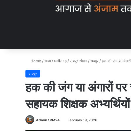
Home
/
राज्य
/
छत्तीसगढ़
/
रायपुर संभाग
/
रायपुर
/
हक की जंग या अंगारों
रायपुर
हक की जंग या अंगारों पर 
सहायक शिक्षक अभ्यर्थियो
Admin : RM24
February 19, 2026