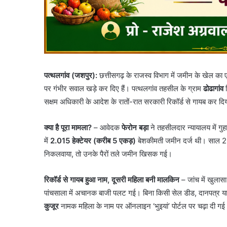
पत्थलगांव (जशपुर):
छत्तीसगढ़ के राजस्व विभाग में जमीन के खेल का
पर गंभीर सवाल खड़े कर दिए हैं। पत्थलगांव तहसील के ग्राम
ढोढागांव
न
सक्षम अधिकारी के आदेश के रातों-रात सरकारी रिकॉर्ड से गायब कर दि
क्या है पूरा मामला?
– आवेदक
फेरोन बड़ा
ने तहसीलदार न्यायालय में गु
में
2.015 हेक्टेयर (करीब 5 एकड़)
बेशकीमती जमीन दर्ज थी। साल 2021 म
निकलवाया, तो उनके पैरों तले जमीन खिसक गई।
रिकॉर्ड से गायब हुआ नाम, दूसरी महिला बनी मालकिन
– जांच में खुला
पांचसाला में अचानक बाजी पलट गई। बिना किसी सेल डीड, दानपत्र या
कुजूर
नामक महिला के नाम पर ऑनलाइन ‘भुइयां’ पोर्टल पर चढ़ा दी ग