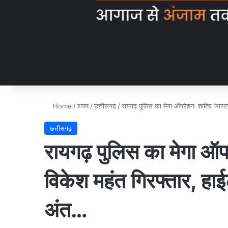
Home
/
राज्य
/
छत्तीसगढ़
/
रायगढ़ पुलिस का मेगा ऑपरेशन: शातिर ‘मास्ट
छत्तीसगढ़
रायगढ़ पुलिस का मेगा ऑप
विकेश महंत गिरफ्तार, हा
अंत…