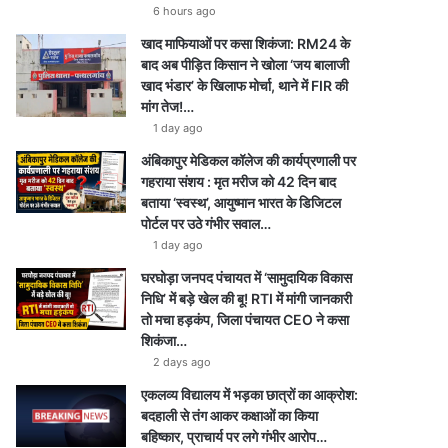
6 hours ago
खाद माफियाओं पर कसा शिकंजा: RM24 के
बाद अब पीड़ित किसान ने खोला ‘जय बालाजी
खाद भंडार’ के खिलाफ मोर्चा, थाने में FIR की
मांग तेज!…
1 day ago
अंबिकापुर मेडिकल कॉलेज की कार्यप्रणाली पर
गहराया संशय : मृत मरीज को 42 दिन बाद
बताया ‘स्वस्थ’, आयुष्मान भारत के डिजिटल
पोर्टल पर उठे गंभीर सवाल…
1 day ago
घरघोड़ा जनपद पंचायत में ‘सामुदायिक विकास
निधि’ में बड़े खेल की बू! RTI में मांगी जानकारी
तो मचा हड़कंप, जिला पंचायत CEO ने कसा
शिकंजा…
2 days ago
एकलव्य विद्यालय में भड़का छात्रों का आक्रोश:
बदहाली से तंग आकर कक्षाओं का किया
बहिष्कार, प्राचार्य पर लगे गंभीर आरोप…