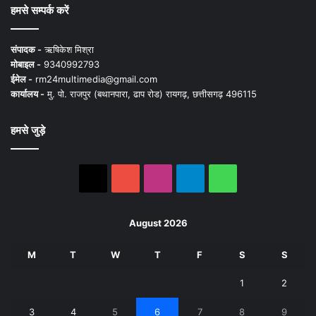
हमसे सम्पर्क करें
संपादक -
ऋषिकेश मिश्रा
मोबाइल -
9340992793
ईमेल -
rm24multimedia@gmail.com
कार्यालय -
मु. पो. राजपुर (बथानपारा, ढाप रोड) रायगढ़, छत्तीसगढ़ 496115
हमसे जुड़े
X
YouTube
Instagram
Telegram
WhatsApp
August 2026
M
T
W
T
F
S
S
1
2
3
4
5
6
7
8
9