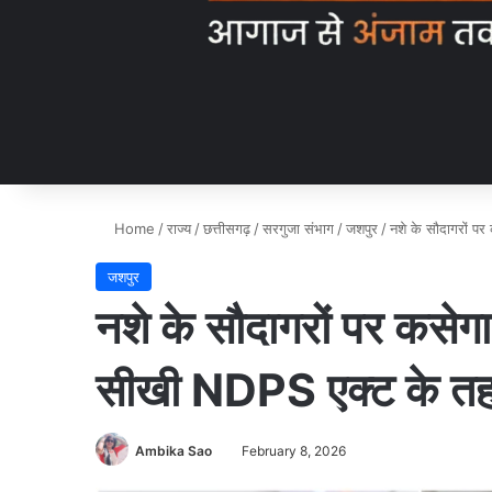
Home
/
राज्य
/
छत्तीसगढ़
/
सरगुजा संभाग
/
जशपुर
/
नशे के सौदागरों प
जशपुर
नशे के सौदागरों पर कसेग
सीखी NDPS एक्ट के तहत
Ambika Sao
February 8, 2026