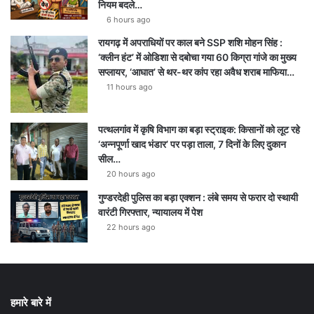
नियम बदले…
6 hours ago
रायगढ़ में अपराधियों पर काल बने SSP शशि मोहन सिंह :
‘क्लीन हंट’ में ओडिशा से दबोचा गया 60 किग्रा गांजे का मुख्य
सप्लायर, ‘आघात’ से थर-थर कांप रहा अवैध शराब माफिया…
11 hours ago
पत्थलगांव में कृषि विभाग का बड़ा स्ट्राइक: किसानों को लूट रहे
‘अन्नपूर्णा खाद भंडार’ पर पड़ा ताला, 7 दिनों के लिए दुकान
सील…
20 hours ago
गुण्डरदेही पुलिस का बड़ा एक्शन : लंबे समय से फरार दो स्थायी
वारंटी गिरफ्तार, न्यायालय में पेश
22 hours ago
हमारे बारे में