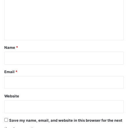
m
m
e
n
t
*
Name
*
Email
*
Website
Save my name, email, and website in this browser for the next