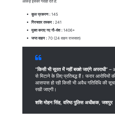
आंकड़े इसकी गवाही देते हैं:
कुल प्रकरण
:
145
गिरफ्तार तस्कर :
241
मुक्त कराए गए गौ-वंश
:
1406+
जप्त वाहन
:
70 (24 वाहन राजसात)
“किसी भी सूरत में नहीं बख्शे जाएंगे अपराधी”
– ऑ
से मिटाने के लिए प्रतिबद्ध हैं। फरार आरोपियो
आसपास हो रही किसी भी अवैध गतिविधि की सूचना त
रखी जाएगी।
शशि मोहन सिंह, वरिष्ठ पुलिस अधीक्षक, जशपुर