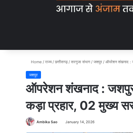
Home
/
राज्य
/
छत्तीसगढ़
/
सरगुजा संभाग
/
जशपुर
/
ऑपरेशन शंखनाद : ज
जशपुर
ऑपरेशन शंखनाद : जशपुर 
कड़ा प्रहार, 02 मुख्य स
Ambika Sao
January 14, 2026