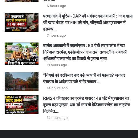
6 hours ago
पत्थलगांव में यूरिया-DAP की भयंकर कालाबाजारी : ‘जय बाला
जी खाद भंडार’ पर FIR की मांग, जीएसटी और प्रशासन में
हड़कंप…
7 hours ago
बालोद आबकारी में महासंग्राम : 53 पेटी शराब कांड में उप
निरीक्षक सस्पेंड, एडीइओ पर गाज तय; तत्कालीन आबकारी
अधिकारी पलक नंद का विवादों से पुराना नाता
11 hours ago
“नियमों को दरकिनार कर बड़े व्यापारी को फायदा? जनपद
पंचायत के आदेश पर उठे गंभीर सवाल”…
14 hours ago
RM24 की खबर का प्रचंड असर : 48 घंटे में प्रशासन का
दूसरा बड़ा प्रहार, अब ‘माँ भगवती मेडिकल स्टोर’ का लाइसेंस
निलंबित….
14 hours ago