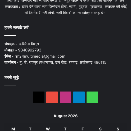
लिए कोई ज़िम्मेदार नहीं स्वीकार करता है। न्यूज़ पोर्टल में प्रकाशित ऐसी सामग्री के लिए
संवाददाता / खबर देने वाला स्वयं जिम्मेदार होगा, स्वामी, मुद्रक, प्रकाशक, संपादक की कोई
भी जिम्मेदारी नहीं होगी. सभी विवादों का न्यायक्षेत्र रायगढ़ होगा
हमसे सम्पर्क करें
संपादक -
ऋषिकेश मिश्रा
मोबाइल -
9340992793
ईमेल -
rm24multimedia@gmail.com
कार्यालय -
मु. पो. राजपुर (बथानपारा, ढाप रोड) रायगढ़, छत्तीसगढ़ 496115
हमसे जुड़े
X
YouTube
Instagram
Telegram
WhatsApp
August 2026
M
T
W
T
F
S
S