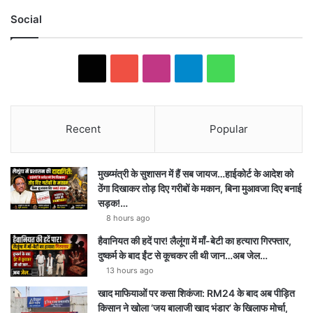
Social
X
Y
I
T
W
o
n
e
h
u
s
l
a
Recent
Popular
T
t
e
t
मुख्य्मंत्री के सुशासन में हैं सब जायज…हाईकोर्ट के आदेश को
u
a
g
s
ठेंगा दिखाकर तोड़ दिए गरीबों के मकान, बिना मुआवजा दिए बनाई
सड़क!…
b
g
r
A
8 hours ago
e
r
a
p
हैवानियत की हदें पार! लैलूंगा में माँ-बेटी का हत्यारा गिरफ्तार,
दुष्कर्म के बाद ईंट से कूचकर ली थी जान…अब जेल…
a
m
p
13 hours ago
m
खाद माफियाओं पर कसा शिकंजा: RM24 के बाद अब पीड़ित
किसान ने खोला ‘जय बालाजी खाद भंडार’ के खिलाफ मोर्चा,