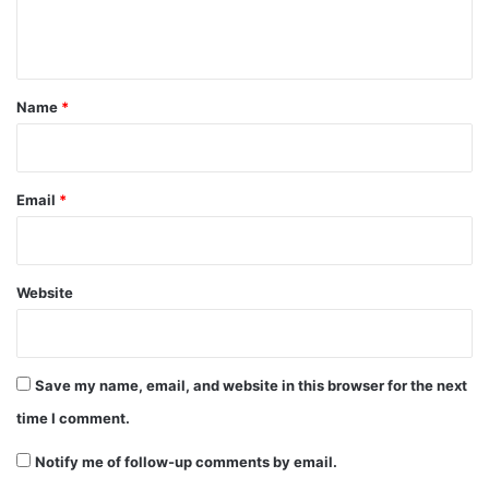
e
n
t
*
Name
*
Email
*
Website
Save my name, email, and website in this browser for the next
time I comment.
Notify me of follow-up comments by email.