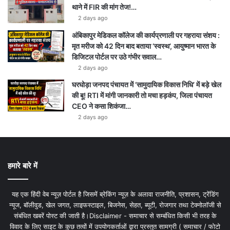
थाने में FIR की मांग तेज!…
2 days ago
अंबिकापुर मेडिकल कॉलेज की कार्यप्रणाली पर गहराया संशय :
मृत मरीज को 42 दिन बाद बताया ‘स्वस्थ’, आयुष्मान भारत के
डिजिटल पोर्टल पर उठे गंभीर सवाल…
2 days ago
घरघोड़ा जनपद पंचायत में ‘सामुदायिक विकास निधि’ में बड़े खेल
की बू! RTI में मांगी जानकारी तो मचा हड़कंप, जिला पंचायत
CEO ने कसा शिकंजा…
2 days ago
हमारे बारे में
यह एक हिंदी वेब न्यूज़ पोर्टल है जिसमें ब्रेकिंग न्यूज़ के अलावा राजनीति, प्रशासन, ट्रेंडिंग
न्यूज, बॉलीवुड, खेल जगत, लाइफस्टाइल, बिजनेस, सेहत, ब्यूटी, रोजगार तथा टेक्नोलॉजी से
संबंधित खबरें पोस्ट की जाती है।Disclaimer - समाचार से सम्बंधित किसी भी तरह के
विवाद के लिए साइट के कुछ तत्वों में उपयोगकर्ताओं द्वारा प्रस्तुत सामग्री ( समाचार / फोटो