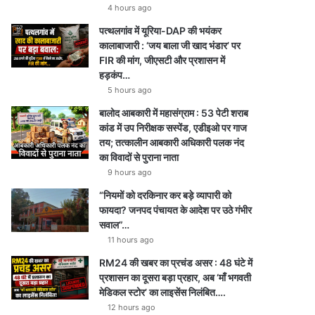
4 hours ago
पत्थलगांव में यूरिया-DAP की भयंकर
कालाबाजारी : ‘जय बाला जी खाद भंडार’ पर
FIR की मांग, जीएसटी और प्रशासन में
हड़कंप…
5 hours ago
बालोद आबकारी में महासंग्राम : 53 पेटी शराब
कांड में उप निरीक्षक सस्पेंड, एडीइओ पर गाज
तय; तत्कालीन आबकारी अधिकारी पलक नंद
का विवादों से पुराना नाता
9 hours ago
“नियमों को दरकिनार कर बड़े व्यापारी को
फायदा? जनपद पंचायत के आदेश पर उठे गंभीर
सवाल”…
11 hours ago
RM24 की खबर का प्रचंड असर : 48 घंटे में
प्रशासन का दूसरा बड़ा प्रहार, अब ‘माँ भगवती
मेडिकल स्टोर’ का लाइसेंस निलंबित….
12 hours ago