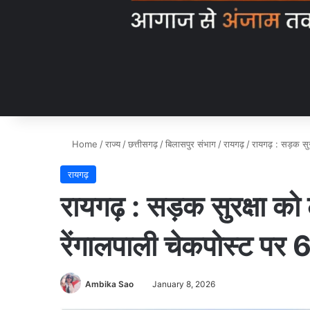
Home
/
राज्य
/
छत्तीसगढ़
/
बिलासपुर संभाग
/
रायगढ़
/
रायगढ़ : सड़क सु
रायगढ़
रायगढ़ : सड़क सुरक्षा क
रेंगालपाली चेकपोस्ट पर
Ambika Sao
January 8, 2026