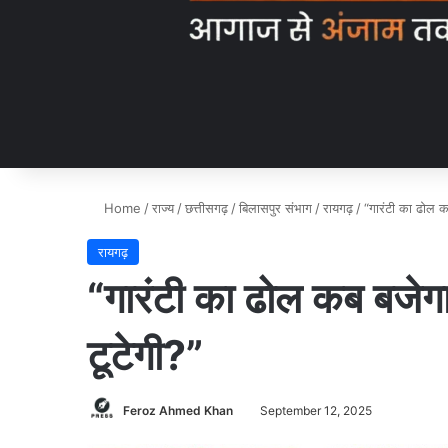
Home
/
राज्य
/
छत्तीसगढ़
/
बिलासपुर संभाग
/
रायगढ़
/
“गारंटी का ढोल क
रायगढ़
“गारंटी का ढोल कब बजेग
टूटेगी?”
Feroz Ahmed Khan
September 12, 2025