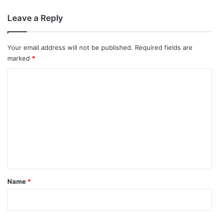
Leave a Reply
Your email address will not be published.
Required fields are
marked
*
C
o
m
m
e
n
t
*
Name
*