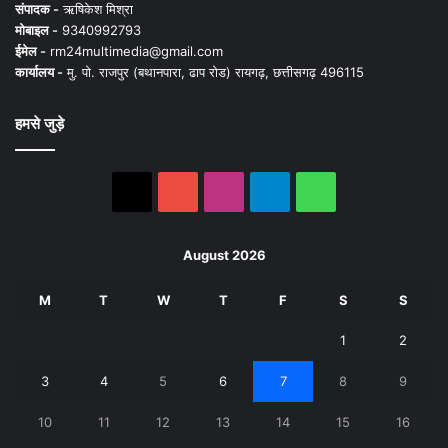
संपादक -
ऋषिकेश मिश्रा
मोबाइल -
9340992793
ईमेल -
rm24multimedia@gmail.com
कार्यालय -
मु. पो. राजपुर (बथानपारा, ढाप रोड) रायगढ़, छत्तीसगढ़ 496115
हमसे जुड़े
X
YouTube
Instagram
Telegram
WhatsApp
August 2026
M
T
W
T
F
S
S
1
2
3
4
5
6
7
8
9
10
11
12
13
14
15
16