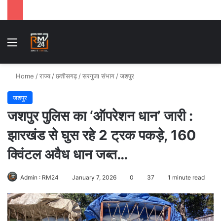
Menu
Se
Home
/
राज्य
/
छत्तीसगढ़
/
सरगुजा संभाग
/
जशपुर
जशपुर
जशपुर पुलिस का ‘ऑपरेशन धान’ जारी :
झारखंड से घुस रहे 2 ट्रक पकड़े, 160
क्विंटल अवैध धान जब्त…
Admin : RM24
January 7, 2026
0
37
1 minute read