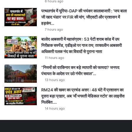
6 hours ago
पत्थलगांव में यूरिया-DAP की भयंकर कालाबाजारी : ‘जय बाला
जी खाद भंडार’ पर FIR की मांग, जीएसटी और प्रशासन में
हड़कंप…
7 hours ago
बालोद आबकारी में महासंग्राम : 53 पेटी शराब कांड में उप
निरीक्षक सस्पेंड, एडीइओ पर गाज तय; तत्कालीन आबकारी
अधिकारी पलक नंद का विवादों से पुराना नाता
11 hours ago
“नियमों को दरकिनार कर बड़े व्यापारी को फायदा? जनपद
पंचायत के आदेश पर उठे गंभीर सवाल”…
13 hours ago
RM24 की खबर का प्रचंड असर : 48 घंटे में प्रशासन का
दूसरा बड़ा प्रहार, अब ‘माँ भगवती मेडिकल स्टोर’ का लाइसेंस
निलंबित….
14 hours ago