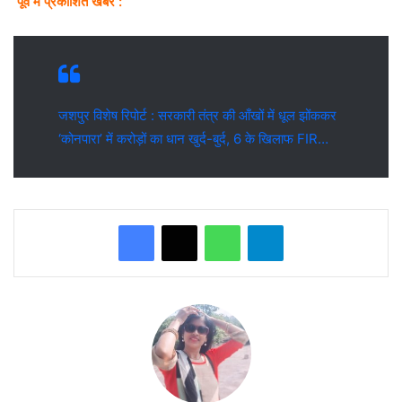
पूर्व में प्रकाशित खबर :
जशपुर विशेष रिपोर्ट : सरकारी तंत्र की आँखों में धूल झोंककर
‘कोनपारा’ में करोड़ों का धान खुर्द-बुर्द, 6 के खिलाफ FIR…
WhatsApp
Telegram