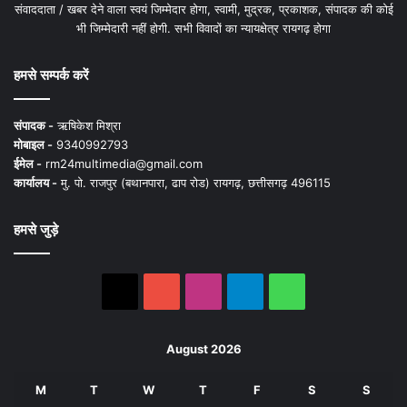
संवाददाता / खबर देने वाला स्वयं जिम्मेदार होगा, स्वामी, मुद्रक, प्रकाशक, संपादक की कोई
भी जिम्मेदारी नहीं होगी. सभी विवादों का न्यायक्षेत्र रायगढ़ होगा
हमसे सम्पर्क करें
संपादक -
ऋषिकेश मिश्रा
मोबाइल -
9340992793
ईमेल -
rm24multimedia@gmail.com
कार्यालय -
मु. पो. राजपुर (बथानपारा, ढाप रोड) रायगढ़, छत्तीसगढ़ 496115
हमसे जुड़े
X
YouTube
Instagram
Telegram
WhatsApp
August 2026
M
T
W
T
F
S
S