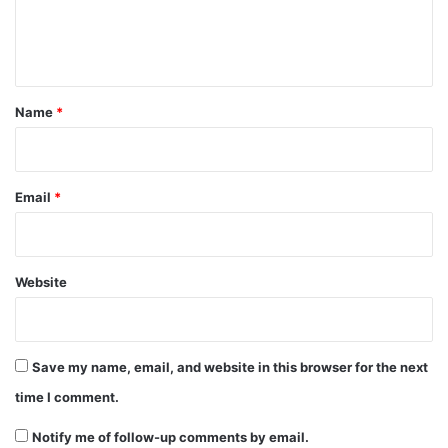
e
n
t
*
Name
*
Email
*
Website
Save my name, email, and website in this browser for the next
time I comment.
Notify me of follow-up comments by email.