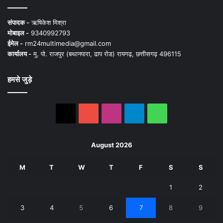
संपादक -
ऋषिकेश मिश्रा
मोबाइल -
9340992793
ईमेल -
rm24multimedia@gmail.com
कार्यालय -
मु. पो. राजपुर (बथानपारा, ढाप रोड) रायगढ़, छत्तीसगढ़ 496115
हमसे जुड़े
X
YouTube
Instagram
Telegram
WhatsApp
August 2026
M
T
W
T
F
S
S
1
2
3
4
5
6
7
8
9