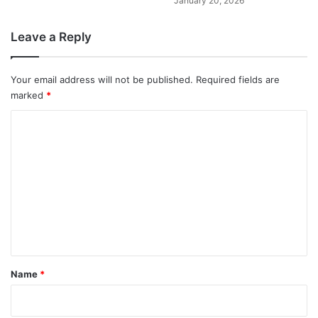
January 20, 2026
Leave a Reply
Your email address will not be published.
Required fields are
marked
*
C
o
m
m
e
n
t
*
Name
*