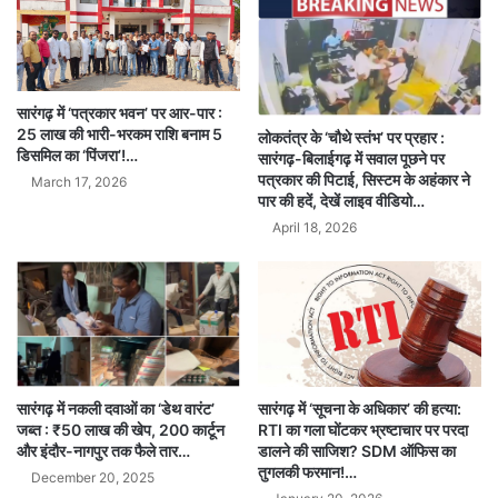
सारंगढ़ में ‘पत्रकार भवन’ पर आर-पार :
25 लाख की भारी-भरकम राशि बनाम 5
लोकतंत्र के ‘चौथे स्तंभ’ पर प्रहार :
डिसमिल का ‘पिंजरा’!…
सारंगढ़-बिलाईगढ़ में सवाल पूछने पर
पत्रकार की पिटाई, सिस्टम के अहंकार ने
March 17, 2026
पार की हदें, देखें लाइव वीडियो…
April 18, 2026
सारंगढ़ में नकली दवाओं का ‘डेथ वारंट’
सारंगढ़ में ‘सूचना के अधिकार’ की हत्या:
जब्त : ₹50 लाख की खेप, 200 कार्टून
RTI का गला घोंटकर भ्रष्टाचार पर परदा
और इंदौर-नागपुर तक फैले तार…
डालने की साजिश? SDM ऑफिस का
तुगलकी फरमान!…
December 20, 2025