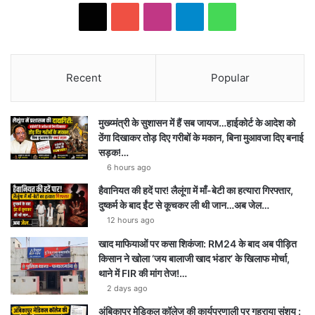
X
YouTube
Instagram
Telegram
WhatsApp
Recent
Popular
मुख्य्मंत्री के सुशासन में हैं सब जायज…हाईकोर्ट के आदेश को
ठेंगा दिखाकर तोड़ दिए गरीबों के मकान, बिना मुआवजा दिए बनाई
सड़क!…
6 hours ago
हैवानियत की हदें पार! लैलूंगा में माँ-बेटी का हत्यारा गिरफ्तार,
दुष्कर्म के बाद ईंट से कूचकर ली थी जान…अब जेल…
12 hours ago
खाद माफियाओं पर कसा शिकंजा: RM24 के बाद अब पीड़ित
किसान ने खोला ‘जय बालाजी खाद भंडार’ के खिलाफ मोर्चा,
थाने में FIR की मांग तेज!…
2 days ago
अंबिकापुर मेडिकल कॉलेज की कार्यप्रणाली पर गहराया संशय :