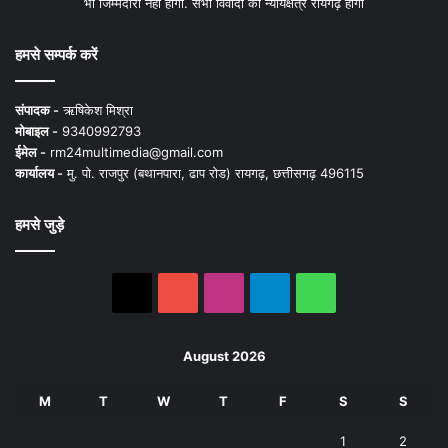
भी जिम्मेदारी नहीं होगी. सभी विवादों का न्यायक्षेत्र रायगढ़ होगा
हमसे सम्पर्क करें
संपादक -
ऋषिकेश मिश्रा
मोबाइल -
9340992793
ईमेल -
rm24multimedia@gmail.com
कार्यालय -
मु. पो. राजपुर (बथानपारा, ढाप रोड) रायगढ़, छत्तीसगढ़ 496115
हमसे जुड़े
X
YouTube
Instagram
Telegram
WhatsApp
August 2026
M
T
W
T
F
S
S
1
2