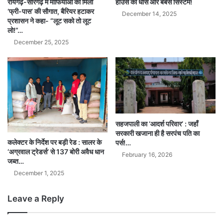
हाउस की धौंस और बेबस सिस्टम!
रायगढ़-सारंगढ़ में माफियाओं को मिली
‘फ्री-पास’ की सौगात, बैरियर हटाकर
December 14, 2025
प्रशासन ने कहा- “लूट सको तो लूट
लो!”…
December 25, 2025
सहजपाली का ‘आदर्श परिवार’ : जहाँ
सरकारी खजाना ही है सरपंच पति का
कलेक्टर के निर्देश पर बड़ी रेड : सालर के
पर्स!…
‘अग्रवाल ट्रेडर्स’ से 137 बोरी अवैध धान
February 16, 2026
जब्त…
December 1, 2025
Leave a Reply