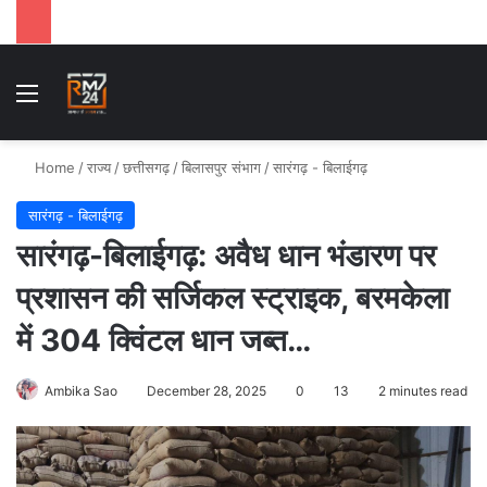
Menu
Se
Home
/
राज्य
/
छत्तीसगढ़
/
बिलासपुर संभाग
/
सारंगढ़ - बिलाईगढ़
सारंगढ़ - बिलाईगढ़
सारंगढ़-बिलाईगढ़: अवैध धान भंडारण पर
प्रशासन की सर्जिकल स्ट्राइक, बरमकेला
में 304 क्विंटल धान जब्त…
Ambika Sao
December 28, 2025
0
13
2 minutes read