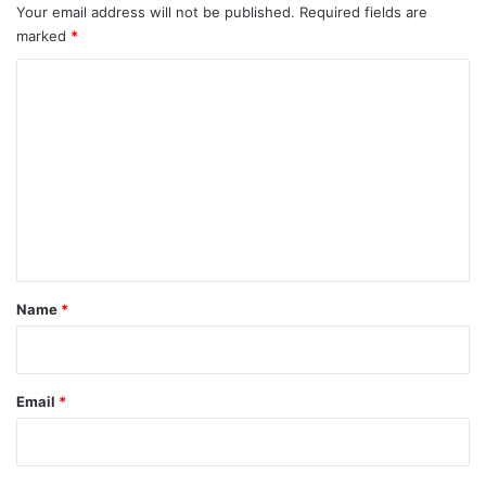
Your email address will not be published.
Required fields are
marked
*
C
o
m
m
e
n
t
*
Name
*
Email
*