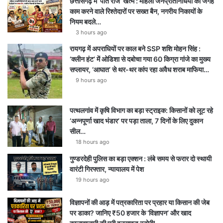
छत्तीसगढ़ में ‘पति राज’ खत्म : महिला जनप्रतिनिधियों की जगह
काम करने वाले रिश्तेदारों पर सख्त बैन, नगरीय निकायों के
नियम बदले…
3 hours ago
रायगढ़ में अपराधियों पर काल बने SSP शशि मोहन सिंह :
‘क्लीन हंट’ में ओडिशा से दबोचा गया 60 किग्रा गांजे का मुख्य
सप्लायर, ‘आघात’ से थर-थर कांप रहा अवैध शराब माफिया…
9 hours ago
पत्थलगांव में कृषि विभाग का बड़ा स्ट्राइक: किसानों को लूट रहे
‘अन्नपूर्णा खाद भंडार’ पर पड़ा ताला, 7 दिनों के लिए दुकान
सील…
18 hours ago
गुण्डरदेही पुलिस का बड़ा एक्शन : लंबे समय से फरार दो स्थायी
वारंटी गिरफ्तार, न्यायालय में पेश
19 hours ago
विज्ञापनों की आड़ में पत्रकारिता पर प्रहार या किसान की जेब
पर डाका? जानिए ₹50 हजार के ‘विज्ञापन’ और खाद