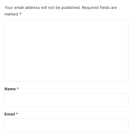
Your email address will not be published.
Required fields are
marked
*
C
o
m
m
e
n
t
*
Name
*
Email
*