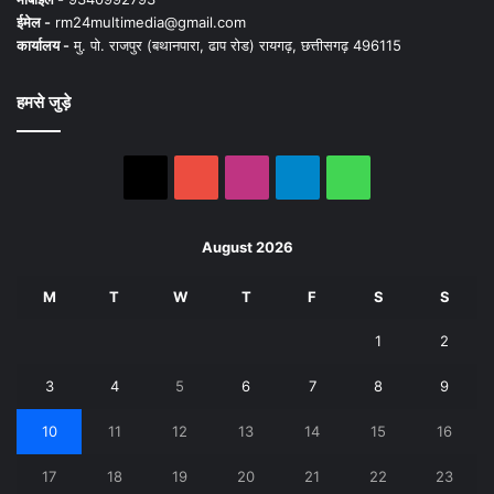
ईमेल -
rm24multimedia@gmail.com
कार्यालय -
मु. पो. राजपुर (बथानपारा, ढाप रोड) रायगढ़, छत्तीसगढ़ 496115
हमसे जुड़े
X
YouTube
Instagram
Telegram
WhatsApp
August 2026
M
T
W
T
F
S
S
1
2
3
4
5
6
7
8
9
10
11
12
13
14
15
16
17
18
19
20
21
22
23