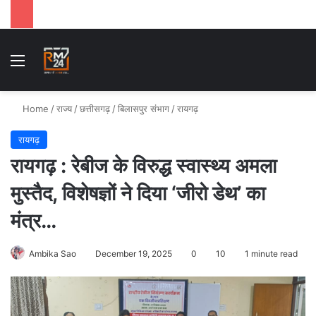
Menu
Se
Home
/
राज्य
/
छत्तीसगढ़
/
बिलासपुर संभाग
/
रायगढ़
रायगढ़
रायगढ़ : रेबीज के विरुद्ध स्वास्थ्य अमला
मुस्तैद, विशेषज्ञों ने दिया ‘जीरो डेथ’ का
मंत्र…
Ambika Sao
December 19, 2025
0
10
1 minute read