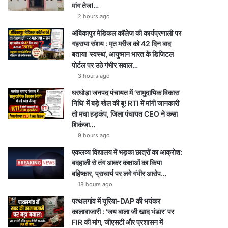
मांग तेज!…
2 hours ago
अंबिकापुर मेडिकल कॉलेज की कार्यप्रणाली पर
गहराया संशय : मृत मरीज को 42 दिन बाद
बताया ‘स्वस्थ’, आयुष्मान भारत के डिजिटल
पोर्टल पर उठे गंभीर सवाल…
3 hours ago
घरघोड़ा जनपद पंचायत में ‘सामुदायिक विकास
निधि’ में बड़े खेल की बू! RTI में मांगी जानकारी
तो मचा हड़कंप, जिला पंचायत CEO ने कसा
शिकंजा…
9 hours ago
एकलव्य विद्यालय में भड़का छात्रों का आक्रोश:
बदहाली से तंग आकर कक्षाओं का किया
बहिष्कार, प्राचार्य पर लगे गंभीर आरोप…
18 hours ago
पत्थलगांव में यूरिया-DAP की भयंकर
कालाबाजारी : ‘जय बाला जी खाद भंडार’ पर
FIR की मांग, जीएसटी और प्रशासन में