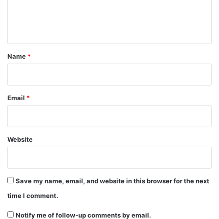
e
n
t
*
Name
*
Email
*
Website
Save my name, email, and website in this browser for the next
time I comment.
Notify me of follow-up comments by email.