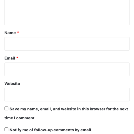
e
n
t
*
Name
*
Email
*
Website
Save my name, email, and website in this browser for the next
time I comment.
Notify me of follow-up comments by email.