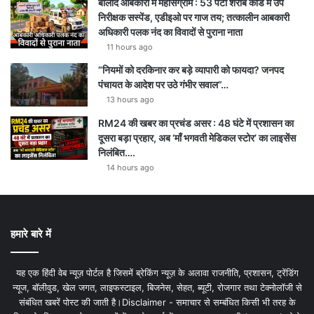
बालोद आबकारी में महासंग्राम : 53 पेटी शराब कांड में उप
निरीक्षक सस्पेंड, एडीइओ पर गाज तय; तत्कालीन आबकारी
अधिकारी पलक नंद का विवादों से पुराना नाता
11 hours ago
“नियमों को दरकिनार कर बड़े व्यापारी को फायदा? जनपद
पंचायत के आदेश पर उठे गंभीर सवाल”…
13 hours ago
RM24 की खबर का प्रचंड असर : 48 घंटे में प्रशासन का
दूसरा बड़ा प्रहार, अब ‘माँ भगवती मेडिकल स्टोर’ का लाइसेंस
निलंबित….
14 hours ago
हमारे बारे में
यह एक हिंदी वेब न्यूज़ पोर्टल है जिसमें ब्रेकिंग न्यूज़ के अलावा राजनीति, प्रशासन, ट्रेंडिंग
न्यूज, बॉलीवुड, खेल जगत, लाइफस्टाइल, बिजनेस, सेहत, ब्यूटी, रोजगार तथा टेक्नोलॉजी से
संबंधित खबरें पोस्ट की जाती है।Disclaimer - समाचार से सम्बंधित किसी भी तरह के