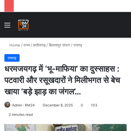
Menu
Se
Home
/
राज्य
/
छत्तीसगढ़
/
बिलासपुर संभाग
/
रायगढ़
रायगढ़
धरमजयगढ़ में ‘भू-माफिया’ का दुस्साहस :
पटवारी और रसूखदारों ने मिलीभगत से बेच
खाया ‘बड़े झाड़ का जंगल’…
Admin : RM24
December 8, 2025
0
103
2 minutes read