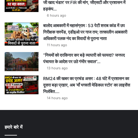
जी खाद भंडार’ पर FIR की मांग, जीएसटी और प्रशासन में
हड़कंप…
6 hours ago
बालोद आबकारी में महासंग्राम : 53 पेटी शराब कांड में उप
निरीक्षक सस्पेंड, एडीइओ पर गाज तय; तत्कालीन आबकारी
अधिकारी पलक नंद का विवादों से पुराना नाता
11 hours ago
“नियमों को दरकिनार कर बड़े व्यापारी को फायदा? जनपद
पंचायत के आदेश पर उठे गंभीर सवाल”…
13 hours ago
RM24 की खबर का प्रचंड असर : 48 घंटे में प्रशासन का
दूसरा बड़ा प्रहार, अब ‘माँ भगवती मेडिकल स्टोर’ का लाइसेंस
निलंबित….
14 hours ago
हमारे बारे में