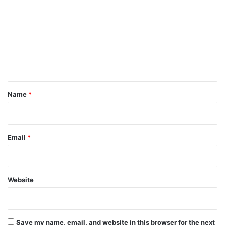
o
m
m
e
n
t
*
Name
*
Email
*
Website
Save my name, email, and website in this browser for the next