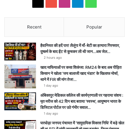
X
YouTube
Instagram
Telegram
WhatsApp
Recent
Popular
हैवानियत की हदें पार! लैलूंगा में माँ-बेटी का हत्यारा गिरफ्तार,
दुष्कर्म के बाद ईंट से कूचकर ली थी जान…अब जेल…
2 hours ago
खाद माफियाओं पर कसा शिकंजा: RM24 के बाद अब पीड़ित
किसान ने खोला ‘जय बालाजी खाद भंडार’ के खिलाफ मोर्चा,
थाने में FIR की मांग तेज!…
1 day ago
अंबिकापुर मेडिकल कॉलेज की कार्यप्रणाली पर गहराया संशय :
मृत मरीज को 42 दिन बाद बताया ‘स्वस्थ’, आयुष्मान भारत के
डिजिटल पोर्टल पर उठे गंभीर सवाल…
1 day ago
घरघोड़ा जनपद पंचायत में ‘सामुदायिक विकास निधि’ में बड़े खेल
की बू! RTI में मांगी जानकारी तो मचा हड़कंप, जिला पंचायत