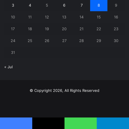
3
4
5
6
7
8
9
10
11
12
13
14
15
16
17
18
19
20
21
22
23
24
25
26
27
28
29
30
31
« Jul
© Copyright 2026, All Rights Reserved
X
YouTube
Instagram
Telegram
WhatsApp
Facebook
X
WhatsApp
Telegram