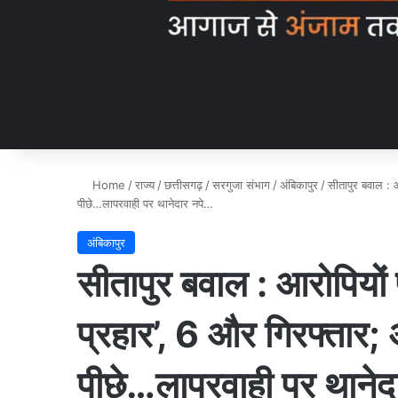
Home
/
राज्य
/
छत्तीसगढ़
/
सरगुजा संभाग
/
अंबिकापुर
/
सीतापुर बवाल : 
पीछे…लापरवाही पर थानेदार नपे…
अंबिकापुर
सीतापुर बवाल : आरोपियो
प्रहार’, 6 और गिरफ्तार
पीछे…लापरवाही पर थानेद