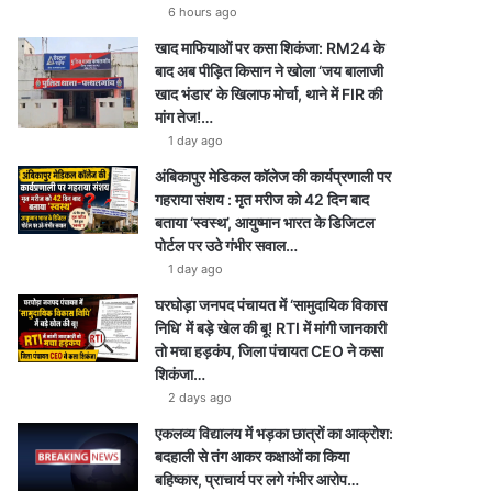
6 hours ago
खाद माफियाओं पर कसा शिकंजा: RM24 के
बाद अब पीड़ित किसान ने खोला ‘जय बालाजी
खाद भंडार’ के खिलाफ मोर्चा, थाने में FIR की
मांग तेज!…
1 day ago
अंबिकापुर मेडिकल कॉलेज की कार्यप्रणाली पर
गहराया संशय : मृत मरीज को 42 दिन बाद
बताया ‘स्वस्थ’, आयुष्मान भारत के डिजिटल
पोर्टल पर उठे गंभीर सवाल…
1 day ago
घरघोड़ा जनपद पंचायत में ‘सामुदायिक विकास
निधि’ में बड़े खेल की बू! RTI में मांगी जानकारी
तो मचा हड़कंप, जिला पंचायत CEO ने कसा
शिकंजा…
2 days ago
एकलव्य विद्यालय में भड़का छात्रों का आक्रोश:
बदहाली से तंग आकर कक्षाओं का किया
बहिष्कार, प्राचार्य पर लगे गंभीर आरोप…