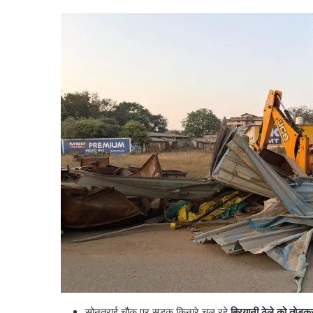
​सोनतराई चौक पर सड़क किनारे चल रहे
बिरयानी ठेले को तोड़क