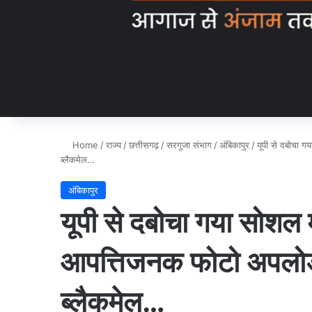
Home
/
राज्य
/
छत्तीसगढ़
/
सरगुजा संभाग
/
अंबिकापुर
/
यूपी से दबोचा 
ब्लैकमेल…
अंबिकापुर
यूपी से दबोचा गया सोशल म
आपत्तिजनक फोटो अपलोड
ब्लैकमेल…