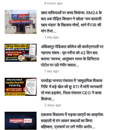
6 hours ago
खाद माफियाओं पर कसा शिकंजा: RM24 के
बाद अब पीड़ित किसान ने खोला ‘जय बालाजी
खाद भंडार’ के खिलाफ मोर्चा, थाने में FIR की
मांग तेज!…
1 day ago
अंबिकापुर मेडिकल कॉलेज की कार्यप्रणाली पर
गहराया संशय : मृत मरीज को 42 दिन बाद
बताया ‘स्वस्थ’, आयुष्मान भारत के डिजिटल
पोर्टल पर उठे गंभीर सवाल…
1 day ago
घरघोड़ा जनपद पंचायत में ‘सामुदायिक विकास
निधि’ में बड़े खेल की बू! RTI में मांगी जानकारी
तो मचा हड़कंप, जिला पंचायत CEO ने कसा
शिकंजा…
2 days ago
एकलव्य विद्यालय में भड़का छात्रों का आक्रोश:
बदहाली से तंग आकर कक्षाओं का किया
बहिष्कार, प्राचार्य पर लगे गंभीर आरोप…