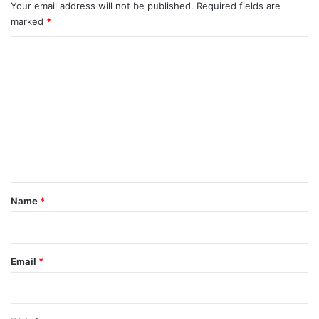
Your email address will not be published.
Required fields are
marked
*
C
o
m
m
e
n
t
*
Name
*
Email
*