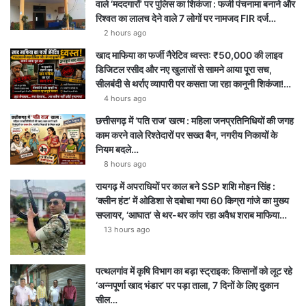
वाले ‘मददगारों’ पर पुलिस का शिकंजा : फर्जी पंचनामा बनाने और
रिश्वत का लालच देने वाले 7 लोगों पर नामजद FIR दर्ज…
2 hours ago
खाद माफिया का फर्जी नैरेटिव ध्वस्त: ₹50,000 की लाइव
डिजिटल रसीद और नए खुलासों से सामने आया पूरा सच,
सीलबंदी से थर्राए व्यापारी पर कसता जा रहा कानूनी शिकंजा!…
4 hours ago
छत्तीसगढ़ में ‘पति राज’ खत्म : महिला जनप्रतिनिधियों की जगह
काम करने वाले रिश्तेदारों पर सख्त बैन, नगरीय निकायों के
नियम बदले…
8 hours ago
रायगढ़ में अपराधियों पर काल बने SSP शशि मोहन सिंह :
‘क्लीन हंट’ में ओडिशा से दबोचा गया 60 किग्रा गांजे का मुख्य
सप्लायर, ‘आघात’ से थर-थर कांप रहा अवैध शराब माफिया…
13 hours ago
पत्थलगांव में कृषि विभाग का बड़ा स्ट्राइक: किसानों को लूट रहे
‘अन्नपूर्णा खाद भंडार’ पर पड़ा ताला, 7 दिनों के लिए दुकान
सील…