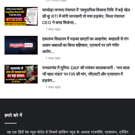
20 hours ago
घरघोड़ा जनपद पंचायत में ‘सामुदायिक विकास निधि’ में बड़े खेल
की बू! RTI में मांगी जानकारी तो मचा हड़कंप, जिला पंचायत
CEO ने कसा शिकंजा…
1 day ago
एकलव्य विद्यालय में भड़का छात्रों का आक्रोश: बदहाली से तंग
आकर कक्षाओं का किया बहिष्कार, प्राचार्य पर लगे गंभीर
आरोप…
1 day ago
पत्थलगांव में यूरिया-DAP की भयंकर कालाबाजारी : ‘जय बाला
जी खाद भंडार’ पर FIR की मांग, जीएसटी और प्रशासन में
हड़कंप…
1 day ago
हमारे बारे में
यह एक हिंदी वेब न्यूज़ पोर्टल है जिसमें ब्रेकिंग न्यूज़ के अलावा राजनीति, प्रशासन, ट्रेंडिंग