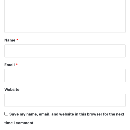
m
e
n
t
*
Name
*
Email
*
Website
Save my name, email, and website in this browser for the next
time I comment.