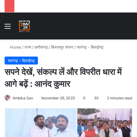
Menu
Se
Home
/
राज्य
/
छत्तीसगढ़
/
बिलासपुर संभाग
/
सारंगढ़ - बिलाईगढ़
सारंगढ़ - बिलाईगढ़
सपने देखें, संकल्प लें और विपरीत धारा में
आगे बढ़ें : आनंद कुमार
Ambika Sao
November 26, 2025
0
30
2 minutes read