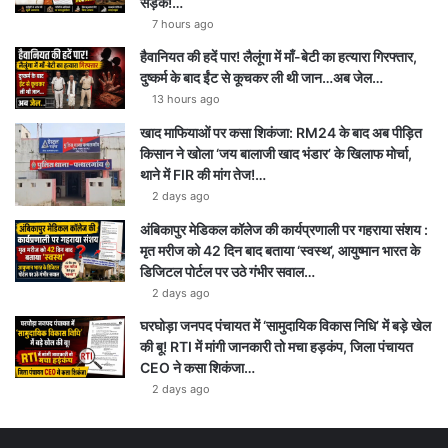
सड़क!…
b
g
r
A
7 hours ago
e
r
a
p
हैवानियत की हदें पार! लैलूंगा में माँ-बेटी का हत्यारा गिरफ्तार,
दुष्कर्म के बाद ईंट से कूचकर ली थी जान…अब जेल…
a
m
p
13 hours ago
m
खाद माफियाओं पर कसा शिकंजा: RM24 के बाद अब पीड़ित
किसान ने खोला ‘जय बालाजी खाद भंडार’ के खिलाफ मोर्चा,
थाने में FIR की मांग तेज!…
2 days ago
अंबिकापुर मेडिकल कॉलेज की कार्यप्रणाली पर गहराया संशय :
मृत मरीज को 42 दिन बाद बताया ‘स्वस्थ’, आयुष्मान भारत के
डिजिटल पोर्टल पर उठे गंभीर सवाल…
2 days ago
घरघोड़ा जनपद पंचायत में ‘सामुदायिक विकास निधि’ में बड़े खेल
की बू! RTI में मांगी जानकारी तो मचा हड़कंप, जिला पंचायत
CEO ने कसा शिकंजा…
2 days ago