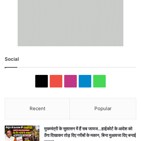
Social
X
Y
I
T
W
o
n
e
h
u
s
l
a
Recent
Popular
T
t
e
t
मुख्य्मंत्री के सुशासन में हैं सब जायज…हाईकोर्ट के आदेश को
u
a
g
s
ठेंगा दिखाकर तोड़ दिए गरीबों के मकान, बिना मुआवजा दिए बनाई