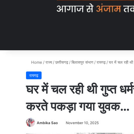
Home
/
राज्य
/
छत्तीसगढ़
/
बिलासपुर संभाग
/
रायगढ़
/
घर में चल रही थी
रायगढ़
घर में चल रही थी गुप्त धर
करते पकड़ा गया युवक…
Ambika Sao
November 10, 2025