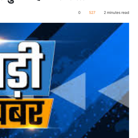
0
527
2 minutes read