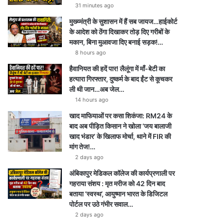
31 minutes ago
मुख्य्मंत्री के सुशासन में हैं सब जायज…हाईकोर्ट
के आदेश को ठेंगा दिखाकर तोड़ दिए गरीबों के
मकान, बिना मुआवजा दिए बनाई सड़क!…
8 hours ago
हैवानियत की हदें पार! लैलूंगा में माँ-बेटी का
हत्यारा गिरफ्तार, दुष्कर्म के बाद ईंट से कूचकर
ली थी जान…अब जेल…
14 hours ago
खाद माफियाओं पर कसा शिकंजा: RM24 के
बाद अब पीड़ित किसान ने खोला ‘जय बालाजी
खाद भंडार’ के खिलाफ मोर्चा, थाने में FIR की
मांग तेज!…
2 days ago
अंबिकापुर मेडिकल कॉलेज की कार्यप्रणाली पर
गहराया संशय : मृत मरीज को 42 दिन बाद
बताया ‘स्वस्थ’, आयुष्मान भारत के डिजिटल
पोर्टल पर उठे गंभीर सवाल…
2 days ago