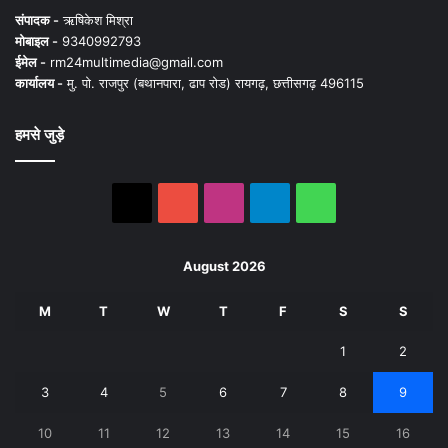
संपादक -
ऋषिकेश मिश्रा
मोबाइल -
9340992793
ईमेल -
rm24multimedia@gmail.com
कार्यालय -
मु. पो. राजपुर (बथानपारा, ढाप रोड) रायगढ़, छत्तीसगढ़ 496115
हमसे जुड़े
X
YouTube
Instagram
Telegram
WhatsApp
August 2026
M
T
W
T
F
S
S
1
2
3
4
5
6
7
8
9
10
11
12
13
14
15
16