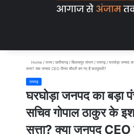
Home
/
राज्य
/
छत्तीसगढ़
/
बिलासपुर संभाग
/
रायगढ़
/
घरघोड़ा जनपद का 
सत्ता? क्या जनपद CEO विनय चौधरी बन गए हैं कठपुतली?
रायगढ़
घरघोड़ा जनपद का बड़ा पं
सचिव गोपाल ठाकुर के इश
सत्ता? क्या जनपद CEO व