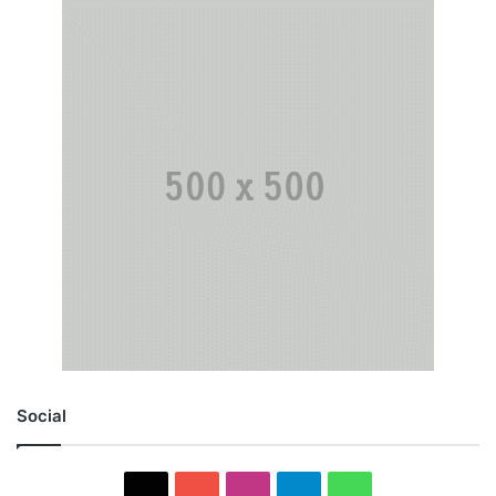
Social
X
YouTube
Instagram
Telegram
WhatsApp