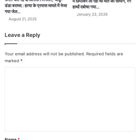
में छिपाकर ला रहा था मौत का सामान, रंगे
डंडा बरामद : हत्या के प्रयास मामले में भेजा
हाथों दबोचा गया…
गया जेल…
January 23, 2026
August 21, 2025
Leave a Reply
Your email address will not be published.
Required fields are
marked
*
C
o
m
m
e
n
t
*
Name
*