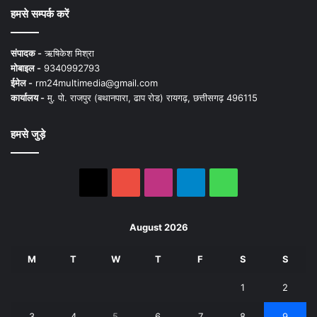
हमसे सम्पर्क करें
संपादक -
ऋषिकेश मिश्रा
मोबाइल -
9340992793
ईमेल -
rm24multimedia@gmail.com
कार्यालय -
मु. पो. राजपुर (बथानपारा, ढाप रोड) रायगढ़, छत्तीसगढ़ 496115
हमसे जुड़े
X
YouTube
Instagram
Telegram
WhatsApp
August 2026
M
T
W
T
F
S
S
1
2
3
4
5
6
7
8
9