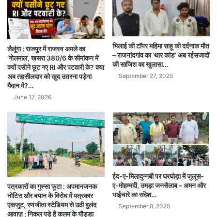
भिलाई की टॉपर महिमा साहू की दर्दनाक मौत
लैलूंगा : राजपुर में राजस्व अमले का
– राजनांदगांव का ‘थार कांड’ अब रईसजादों
‘गोलमाल’, खसरा 380/6 के सीमांकन में
की साजिश का खुलासा…
क्यों पसीने छूट गए RI और पटवारी के? क्या
अब तहसीलदार को खुद उतरना पड़ेगा
September 27, 2025
मैदान में?…
June 17, 2026
ईद-ए-मिलादुन्नबी पर घरघोड़ा में जुलूस-
ए-मोहम्मदी, उमड़ा जनसैलाब – अमन और
पत्रकारों का गुस्सा फूटा : अपमानजनक
भाईचारे का संदेश…
नोटिस और बयान के विरोध में पत्रकार
एकजुट, रणजीता स्टेडियम से उठी बुलंद
September 8, 2025
आवाज़ ; निकल पड़े है कलम के यौड्डा