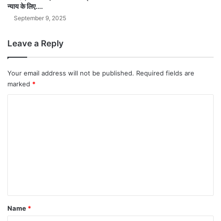
न्याय के लिए….
September 9, 2025
Leave a Reply
Your email address will not be published.
Required fields are
marked
*
C
o
m
m
e
n
t
*
Name
*