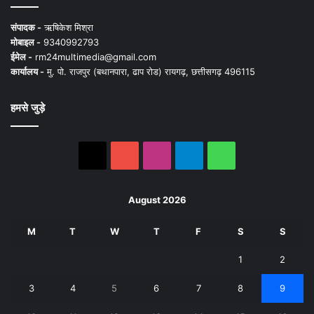
संपादक -
ऋषिकेश मिश्रा
मोबाइल -
9340992793
ईमेल -
rm24multimedia@gmail.com
कार्यालय -
मु. पो. राजपुर (बथानपारा, ढाप रोड) रायगढ़, छत्तीसगढ़ 496115
हमसे जुड़े
X
YouTube
Instagram
Telegram
WhatsApp
August 2026
M
T
W
T
F
S
S
1
2
3
4
5
6
7
8
9