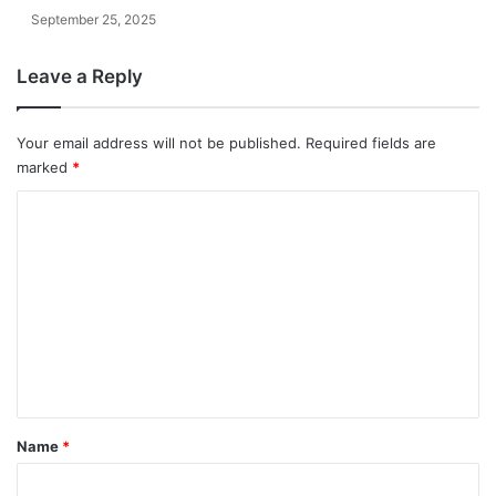
September 25, 2025
Leave a Reply
Your email address will not be published.
Required fields are
marked
*
C
o
m
m
e
n
t
*
Name
*