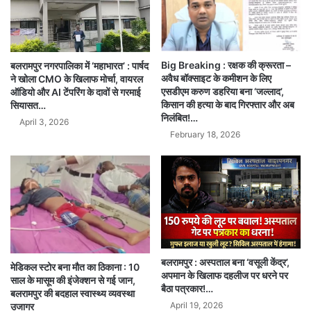
Big Breaking : रक्षक की क्रूरता –
बलरामपुर नगरपालिका में ‘महाभारत’ : पार्षद
अवैध बॉक्साइट के कमीशन के लिए
ने खोला CMO के खिलाफ मोर्चा, वायरल
एसडीएम करुण डहरिया बना ‘जल्लाद’,
ऑडियो और AI टेंपरिंग के दावों से गरमाई
किसान की हत्या के बाद गिरफ्तार और अब
सियासत…
निलंबित!…
April 3, 2026
February 18, 2026
बलरामपुर : अस्पताल बना ‘वसूली केंद्र’,
मेडिकल स्टोर बना मौत का ठिकाना : 10
अपमान के खिलाफ दहलीज पर धरने पर
साल के मासूम की इंजेक्शन से गई जान,
बैठा पत्रकार!…
बलरामपुर की बदहाल स्वास्थ्य व्यवस्था
April 19, 2026
उजागर