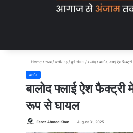
Home
/
राज्य
/
छत्तीसगढ़
/
दुर्ग संभाग
/
बालोद
/
बालोद फ्लाई ऐश फैक्ट्री
बालोद
बालोद फ्लाई ऐश फैक्ट्री म
रूप से घायल
Feroz Ahmed Khan
August 31, 2025