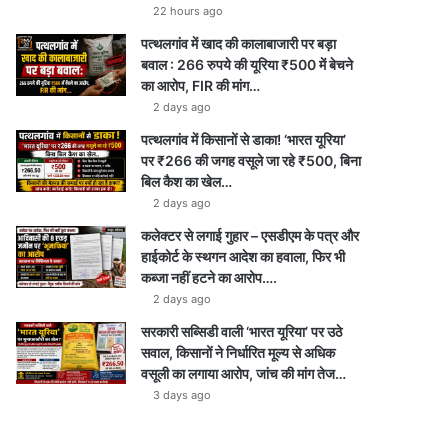
e
r
a
p
22 hours ago
पत्थलगांव में खाद की कालाबाजारी पर बड़ा
a
m
p
बवाल : 266 रुपये की यूरिया ₹500 में बेचने
m
का आरोप, FIR की मांग…
2 days ago
पत्थलगांव में किसानों से डाका! ‘भारत यूरिया’
पर ₹266 की जगह वसूले जा रहे ₹500, बिना
बिल कैश का खेल…
2 days ago
कलेक्टर से लगाई गुहार – एसडीएम के पत्र और
हाईकोर्ट के स्थगन आदेश का हवाला, फिर भी
कब्जा नहीं हटने का आरोप….
2 days ago
सरकारी सब्सिडी वाली ‘भारत यूरिया’ पर उठे
सवाल, किसानों ने निर्धारित मूल्य से अधिक
वसूली का लगाया आरोप, जांच की मांग तेज…
3 days ago