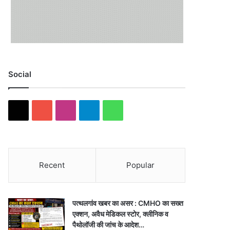
Social
X
Y
I
T
W
o
n
e
h
u
s
l
a
Recent
Popular
T
t
e
t
u
a
g
s
पत्थलगांव खबर का असर : CMHO का सख्त
b
g
r
A
एक्शन, अवैध मेडिकल स्टोर, क्लीनिक व
पैथोलॉजी की जांच के आदेश…