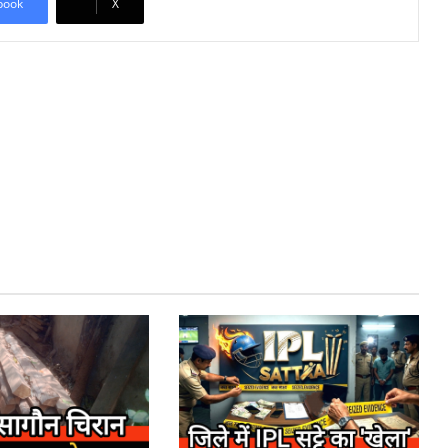
book
X